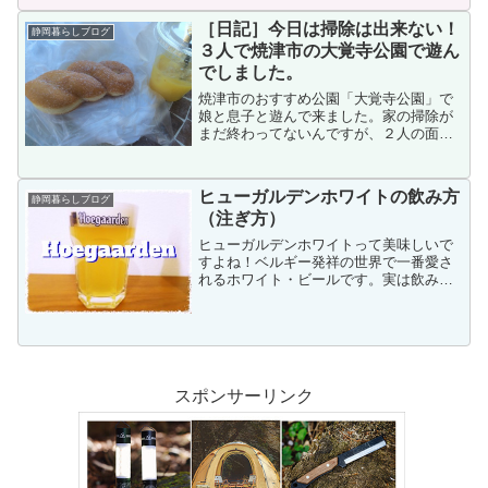
と同時に父親にはある役目があります。
それは、人気アトラクションのファスト
［日記］今日は掃除は出来ない！
静岡暮らしブログ
パスをなるべく早く取っ...
３人で焼津市の大覚寺公園で遊ん
でしました。
焼津市のおすすめ公園「大覚寺公園」で
娘と息子と遊んで来ました。家の掃除が
まだ終わってないんですが、２人の面倒
を見ながら掃除は効率が悪すぎです！今
日は外に行き３人で遊ぶ事にしました。
ヒューガルデンホワイトの飲み方
静岡暮らしブログ
（注ぎ方）
ヒューガルデンホワイトって美味しいで
すよね！ベルギー発祥の世界で一番愛さ
れるホワイト・ビールです。実は飲み方
（注ぎ方）も特徴があるので写真付きで
分かりやすく説明します！もりもりブロ
グを読んでくれてありがとう！管理人も
りもりです（twitte...
スポンサーリンク