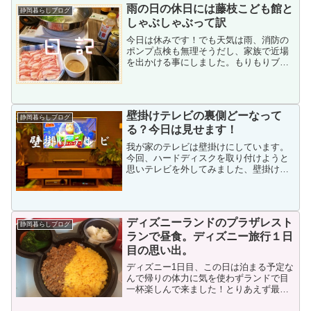
が有名になった番組として聞いたことあ
雨の日の休日には藤枝こども館と
静岡暮らしブログ
る方も多いと思います。
しゃぶしゃぶって訳
今日は休みです！でも天気は雨、消防の
ポンプ点検も無理そうだし、家族で近場
を出かける事にしました。もりもりブロ
グを読んで頂きありがとう！管理人もり
もりです。（@morimoricamp)
壁掛けテレビの裏側どーなって
静岡暮らしブログ
る？今日は見せます！
我が家のテレビは壁掛けにしています。
今回、ハードディスクを取り付けようと
思いテレビを外してみました、壁掛けテ
レビの裏側ってどーなってるの！？って
思う方、我が家の場合ですが紹介しま
す。今日も当サイトを読んでくれてあり
がとう！管理人のもりもりで...
ディズニーランドのプラザレスト
静岡暮らしブログ
ランで昼食。ディズニー旅行１日
目の思い出。
ディズニー1日目、この日は泊まる予定な
んで帰りの体力に気を使わずランドで目
一杯楽しんで来ました！とりあえず最初
に体力を使う事になりますけどね、入場