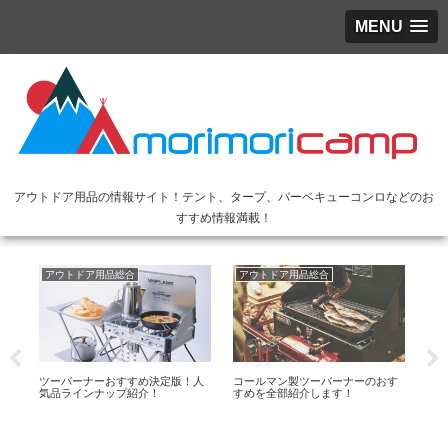
MENU
アウトドア用品の情報サイト！テント、タープ、バーベキューコンロなどのお
すすめ情報満載！
アウトドア用品総合
アウトドア用品総合
ア
め
ツーバーナーおすすめ決定版！人
コールマン製ツーバーナーのおす
お
気品ラインナップ紹介！
すめを全部紹介します！
ー