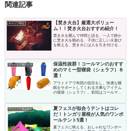
関連記事
【焚き火台】厳選大ボリュー
キャンプ用品
ム！！焚き火台おすすめ紹介！
焚き火を囲んで仲間と語る、一人で静か
に焚き火を眺める、子供に正しい火遊び
を教える、焚き火には人を引き付ける魅
力があります。パチパチと鳴る焚き火に
は心癒やされますね！しかし今は何処に
行っても地面への直火禁止です、そうで
保温性抜群！コールマンのおすす
なくともマナーあるアウト...
アウトドア用品総合
めのマミー型寝袋（シェラフ）８
選！
アウトドアで布団の役目をし、快適な睡
眠をサポートしてくれる大事なアイテム
の寝袋（シェラフ）。前回はコールマン
のおすすめレクタングラー型寝袋を紹介
しましたが、寝袋にはもう一つマミー型
と言われるタイプがあります。一般的に
夏フェスが似合うテントはコレ
アウトドア用品総合
この２タイプが代表的な寝...
だ！トンガリ屋根が人気のワンポ
ールテント5選！
夏フェスに映える、おしゃれなワンポー