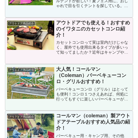
ルテントが欲しい！夏フェス用に、おし
ゃれで目を引くテントを探している。最
近、トンガリ屋根が特徴的なワンポール
テントが気になっている。今はドーム型
テントを使っているけれど、「もっと設
アウトドアでも使える！おすすめ
アウトドア用品総合
営がラクなテントにしたい...
のイワタニのカセットコンロ紹
介！
カセットコンロって実は室内だけじゃな
く、屋外でも使用出来るタイプが多いっ
て知ってましたか？近年はキャンプやバ
ーベキュー等のアウトドアでカセットコ
ンロを使う方がとても増えています。ア
ウトドアでも十分な火力を保持する為の
大人気！コールマン
アウトドア用品総合
風対策がされていて、カセ...
（Coleman）バーベキューコン
ロ・グリルおすすめ！
バーベキューコンロ（グリル）はとって
も便利！コンロ１つさえあれば、何処に
行ってもすぐに楽しいバーベキューが始
められます！逆に持っていなければ不便
でしょう！今は何処も地面への直火禁止
の為、バーベキューをする上でバーベキ
コールマン（coleman）製アウト
アウトドア用品総合
ューコンロは必須となりま...
ドアテーブルおすすめ人気品の紹
介！
バーベキュー用・キャンプ用、その他