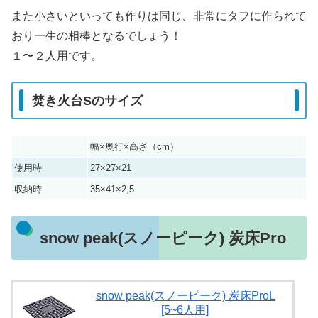
また小さいといっても作りは同じ、非常にタフに作られて
おり一生の相棒となるでしょう！
１〜２人用です。
焚き火台Sのサイズ
幅×奥行×高さ（cm）
使用時
27×27×21
収納時
35×41×2,5
snow peak(スノーピーク) 炭床Pro
snow peak(スノーピーク) 炭床ProL
[5~6人用]