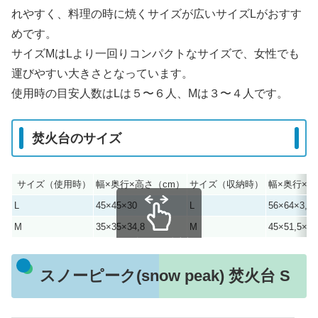
れやすく、料理の時に焼くサイズが広いサイズLがおすす
めです。
サイズMはLより一回りコンパクトなサイズで、女性でも
運びやすい大きさとなっています。
使用時の目安人数はLは５〜６人、Mは３〜４人です。
焚火台のサイズ
サイズ（使用時）
幅×奥行×高さ（cm）
サイズ（収納時）
幅×奥行×高
L
45×45×30
L
56×64×3,2
M
35×35×34,8
M
45×51,5×3,
スクロールできます
スノーピーク(snow peak) 焚火台 S