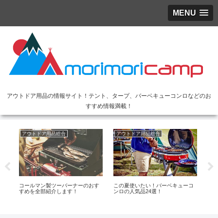
MENU
アウトドア用品の情報サイト！テント、タープ、バーベキューコンロなどのお
すすめ情報満載！
アウトドア用品総合
アウトドア用品総合
ア
コールマン製ツーバーナーのおす
この夏使いたい！バーベキューコ
お
すめを全部紹介します！
ンロの人気品24選！
ベ