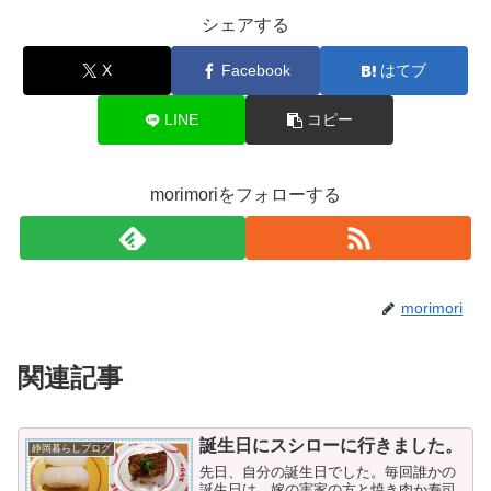
シェアする
X
Facebook
はてブ
LINE
コピー
morimoriをフォローする
morimori
関連記事
誕生日にスシローに行きました。
静岡暮らしブログ
先日、自分の誕生日でした。毎回誰かの
誕生日は、嫁の実家の方と焼き肉か寿司