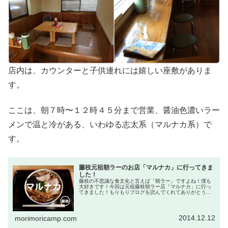
店内は、カウンターと子供連れには嬉しい座敷がありま
す。
ここは、朝７時〜１２時４５分まで営業、醤油色濃いラー
メンで温と冷がある、いわゆる志太系（マルナカ系）で
す。
藤枝元祖朝ラーのお店「マルナカ」に行ってきま
した！
藤枝の不思議な食文化と言えば「朝ラー」ですよね！僕も
大好きです！今回は元祖藤枝朝ラー店「マルナカ」に行っ
てきました！もりもりブログを読んでくれてありがとう！
管理人のもりもりです。(@morimoricamp)
2014.12.12
morimoricamp.com