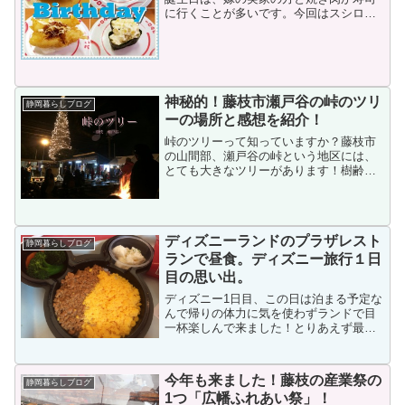
に行くことが多いです。今回はスシロー
に食事に出掛けてきました！もりもりブ
ログへようこそ！管理人もりもりです。
（@morimori）
神秘的！藤枝市瀬戸谷の峠のツリ
静岡暮らしブログ
ーの場所と感想を紹介！
峠のツリーって知っていますか？藤枝市
の山間部、瀬戸谷の峠という地区には、
とても大きなツリーがあります！樹齢２
００年、高さ３０ｍの大銀杏の木に地元
のおじさん達が電球を取り付けた事から
始まりました。もりもりブログを読んで
くれてありがとう！管理人...
ディズニーランドのプラザレスト
静岡暮らしブログ
ランで昼食。ディズニー旅行１日
目の思い出。
ディズニー1日目、この日は泊まる予定な
んで帰りの体力に気を使わずランドで目
一杯楽しんで来ました！とりあえず最初
に体力を使う事になりますけどね、入場
と同時に父親にはある役目があります。
それは、人気アトラクションのファスト
今年も来ました！藤枝の産業祭の
静岡暮らしブログ
パスをなるべく早く取っ...
1つ「広幡ふれあい祭」！