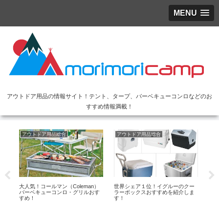
MENU
アウトドア用品の情報サイト！テント、タープ、バーベキューコンロなどのお
すすめ情報満載！
アウトドア用品総合
アウトドア用品総合
ア
ー
大人気！コールマン（Coleman）
世界シェア１位！イグルーのクー
ス
バーベキューコンロ・グリルおす
ラーボックスおすすめを紹介しま
早
すめ！
す！
ぎ