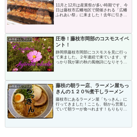
11月と12月は産業祭が多い時期です、今
日は藤枝市広幡地区で開催される「広幡
ふれあい祭」に来ました！去年に引き続
き今年で来るのは２回目になります。
圧巻！藤枝市岡部のコスモスイベ
静岡暮らしブログ
ント！
静岡県藤枝市岡部にコスモスを見に行っ
て来ました。２年連続で来ています、す
っかり我が家の秋の風物詩になりそうで
す。
藤枝の朝ラー店、ラーメン屋ちっ
静岡暮らしブログ
きんの１２０%煮干しラーメン
藤枝市にあるラーメン屋「ちっきん」に
行ってきました！ここも、朝から営業し
ていて朝ラーが食べれます！もりもりブ
ログを読んで頂きありがとう！管理人も
りもりです（twitter@morimoricamp）