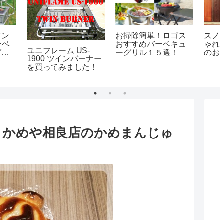
マン
お掃除簡単！ロゴス
スノ
ーベ
おすすめバーベキュ
ゃれ
ユニフレーム US-
グリ
ーグリル１５選！
のお
1900 ツインバーナー
選！
を買ってみました！
！かめや相良店のかめまんじゅ