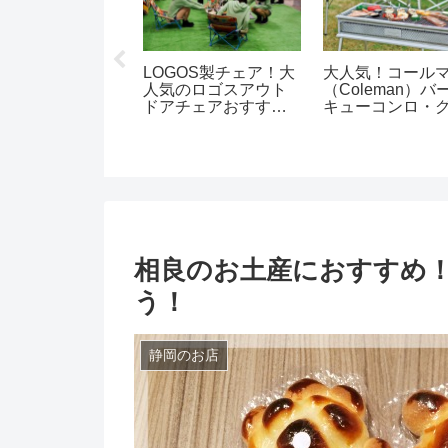
スクーラーボッ
LOGOS製チェア！大
大人気！コール
おすすめ１９選
人気のロゴスアウト
（Coleman）バ
利アイテム紹
ドアチェアおすすめ
キューコンロ・
紹介！
ルおすすめ！
相良のお土産におすすめ
う！
静岡のお店