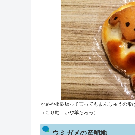
かめや相良店って言ってもまんじゅうの形
（もり助：いや羊だろっ）
ウミガメの産卵地