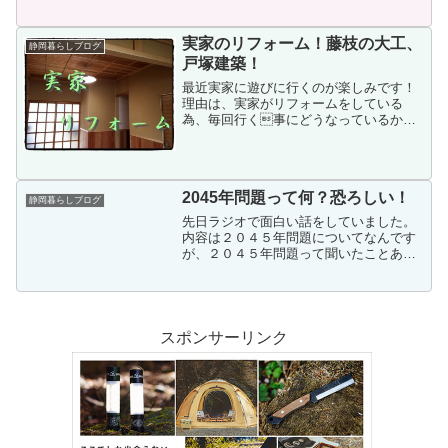
です、大変な日になる予感。もりもりブ
ログへようこそ！管理人...
実家のリフォーム！藤枝の大工、
静岡暮らしブログ
戸塚建築！
最近実家に遊びに行くのが楽しみです！
理由は、実家がリフォームをしている
為、毎回行く事にどうなっているか見
れるから！
2045年問題って何？恐ろしい！
静岡暮らしブログ
先日ラジオで面白い話をしていました。
内容は２０４５年問題についてなんです
が、２０４５年問題って聞いたことあり
ますか？現在のコンピューター開発がこ
のままのペースで進化していくと、２０
４５年には人間の知能と性能を超えてし
まう人口知能「A・I」が...
スポンサーリンク