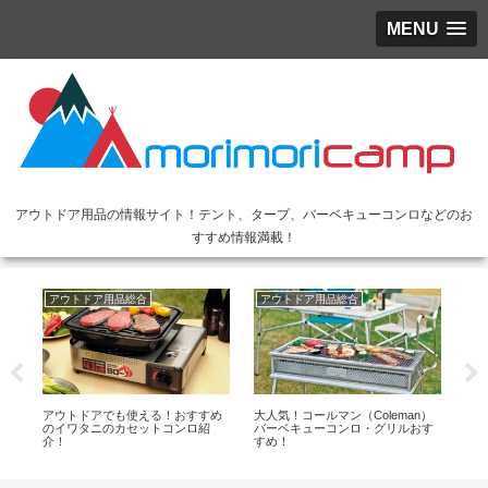
MENU
アウトドア用品の情報サイト！テント、タープ、バーベキューコンロなどのお
すすめ情報満載！
アウトドア用品総合
アウトドア用品総合
ア
アチ
アウトドアでも使える！おすすめ
大人気！コールマン（Coleman）
ス
プで
のイワタニのカセットコンロ紹
バーベキューコンロ・グリルおす
早
介！
すめ！
ぎ