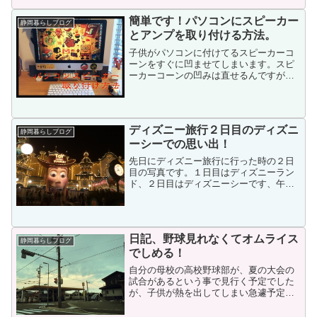
が有ります。それはSLが見える温泉って
事！すげーって言うより...
簡単です！パソコンにスピーカー
静岡暮らしブログ
とアンプを取り付ける方法。
子供がパソコンに付けてるスピーカーコ
ーンをすぐに凹ませてしまいます。スピ
ーカーコーンの凹みは直せるんですが、
何度もやられてしまい直らなくなって来
たのでスピーカーを交換します。今回は
パソコンにスピーカーを付けたい場合に
必要なモノを説明しながら...
ディズニー旅行２日目のディズニ
静岡暮らしブログ
ーシーでの思い出！
先日にディズニー旅行に行った時の２日
目の写真です。１日目はディズニーラン
ド、２日目はディズニーシーです、午前
は雨でしたが午後からは雨も止んで家族
全員とても楽しめました！
日記、野球見れなくてオムライス
静岡暮らしブログ
でしめる！
自分の母校の高校野球部が、夏の大会の
試合があるという事で見行く予定でした
が、子供が熱を出してしまい急遽予定を
病院に変更しました！熱は子供２人と
もあるので、今日は1日病院も含め子守り